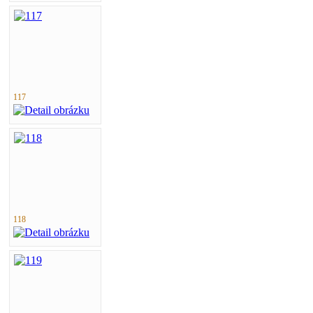
117
118