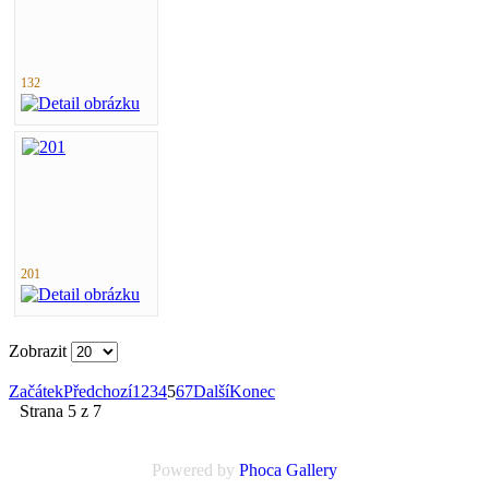
132
201
Zobrazit
Začátek
Předchozí
1
2
3
4
5
6
7
Další
Konec
Strana 5 z 7
Powered by
Phoca
Gallery