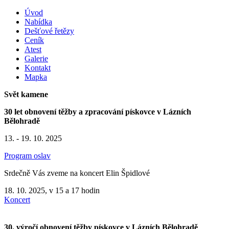
Úvod
Nabídka
Dešťové řetězy
Ceník
Atest
Galerie
Kontakt
Mapka
Svět kamene
30 let obnovení těžby a zpracování pískovce v Lázních
Bělohradě
13. - 19. 10. 2025
Program oslav
Srdečně Vás zveme na koncert Elin Špidlové
18. 10. 2025, v 15 a 17 hodin
Koncert
30. výročí obnovení těžby pískovce v Lázních Bělohradě