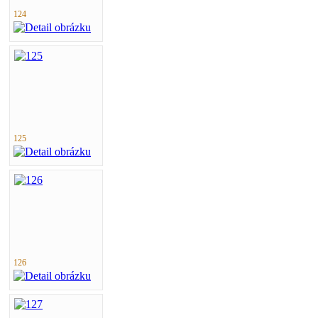
124
125
126