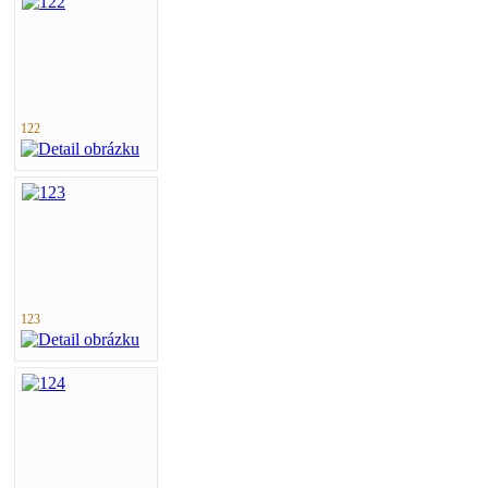
122
123