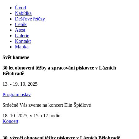
Úvod
Nabídka
Dešťové řetězy
Ceník
Atest
Galerie
Kontakt
Mapka
Svět kamene
30 let obnovení těžby a zpracování pískovce v Lázních
Bělohradě
13. - 19. 10. 2025
Program oslav
Srdečně Vás zveme na koncert Elin Špidlové
18. 10. 2025, v 15 a 17 hodin
Koncert
30. výročí obnovení těžby pískovce v Lázních Bělohradě