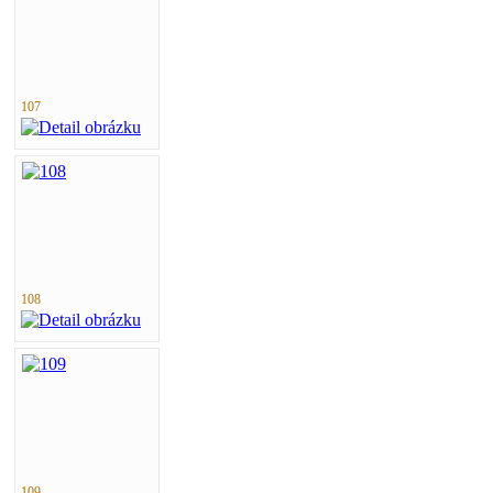
107
108
109