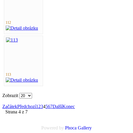
112
113
Zobrazit
Začátek
Předchozí
1
2
3
4
5
6
7
Další
Konec
Strana 4 z 7
Powered by
Phoca
Gallery