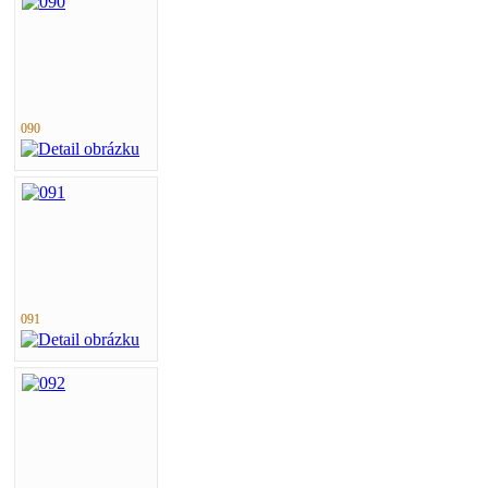
090
091