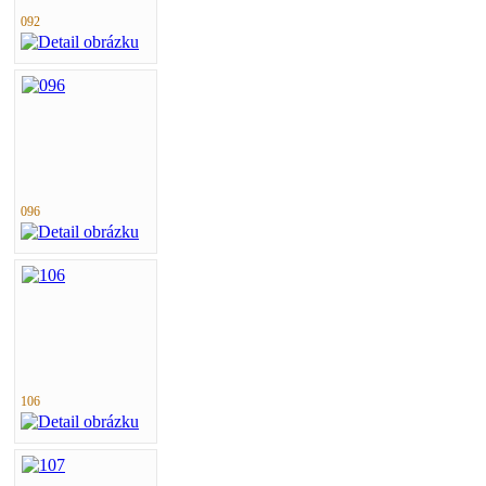
092
096
106