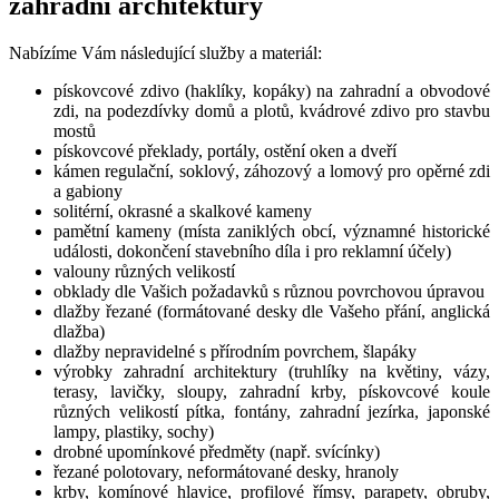
zahradní architektury
Nabízíme Vám následující služby a materiál:
pískovcové zdivo (haklíky, kopáky) na zahradní a obvodové
zdi, na podezdívky domů a plotů, kvádrové zdivo pro stavbu
mostů
pískovcové překlady, portály, ostění oken a dveří
kámen regulační, soklový, záhozový a lomový pro opěrné zdi
a gabiony
solitérní, okrasné a skalkové kameny
pamětní kameny (místa zaniklých obcí, významné historické
události, dokončení stavebního díla i pro reklamní účely)
valouny různých velikostí
obklady dle Vašich požadavků s různou povrchovou úpravou
dlažby řezané (formátované desky dle Vašeho přání, anglická
dlažba)
dlažby nepravidelné s přírodním povrchem, šlapáky
výrobky zahradní architektury (truhlíky na květiny, vázy,
terasy, lavičky, sloupy, zahradní krby, pískovcové koule
různých velikostí pítka, fontány, zahradní jezírka, japonské
lampy, plastiky, sochy)
drobné upomínkové předměty (např. svícínky)
řezané polotovary, neformátované desky, hranoly
krby, komínové hlavice, profilové římsy, parapety, obruby,