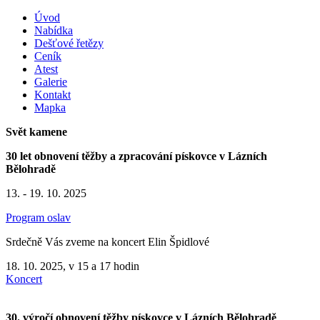
Úvod
Nabídka
Dešťové řetězy
Ceník
Atest
Galerie
Kontakt
Mapka
Svět kamene
30 let obnovení těžby a zpracování pískovce v Lázních
Bělohradě
13. - 19. 10. 2025
Program oslav
Srdečně Vás zveme na koncert Elin Špidlové
18. 10. 2025, v 15 a 17 hodin
Koncert
30. výročí obnovení těžby pískovce v Lázních Bělohradě